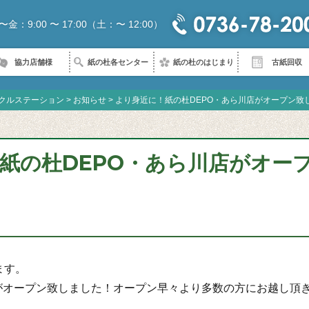
〜金：9:00 〜 17:00（土：〜 12:00）
協力店舗様
紙の杜各センター
紙の杜のはじまり
古紙回収
クルステーション
>
お知らせ
>
より身近に！紙の杜DEPO・あら川店がオープン致しま
紙の杜DEPO・あら川店がオー
ます。
店がオープン致しました！オープン早々より多数の方にお越し頂