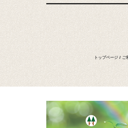
投
ビ
稿:
ゲ
ー
シ
トップページ
/
ご
ョ
ン