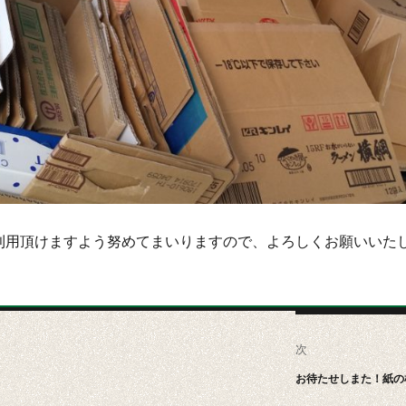
用頂けますよう努めてまいりますので、よろしくお願いいたしま～す
次
次
お待たせしまた！紙の杜
の