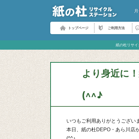
月
トップページ
ご利用方法
紙の杜リサイ
より身近に！
(^^♪
いつもご利用ありがとうござい
本日、紙の杜DEPO・あら川
(^^♪