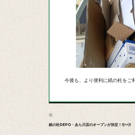
今後も、より便利に紙の杜をご利
投
前
稿
前
紙の杜DEPO・あら川店のオープンが決定！!(^^)!
の
ナ