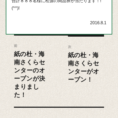
合計８８８名様に松源の商品券が当たります！!
(^^)!
2016.8.1
投
前
次
稿
紙の杜・海
前
紙の杜・海
次
南さくらセ
の
ナ
南さくらセ
の
投
ンターのオ
投
ンターがオ
ビ
稿:
稿:
ープンが決
ープン！
ゲ
まりまし
た！
ー
シ