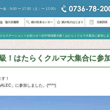
〜金：9:00 〜 17:00（土：〜 12:00）
協力店舗様
紙の杜各センター
紙の杜のはじまり
古紙回収
クルステーション
>
お知らせ
>
紀中地域最大級！はたらくクルマ大集合に参加しました！
級！はたらくクルマ大集合に参加し
ます！
LEC」に参加しました。(*^^*)