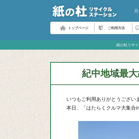
月
トップページ
ご利用方法
紙の杜リサイ
紀中地域最大
いつもご利用ありがとうござい
本日、「はたらくクルマ大集合inA