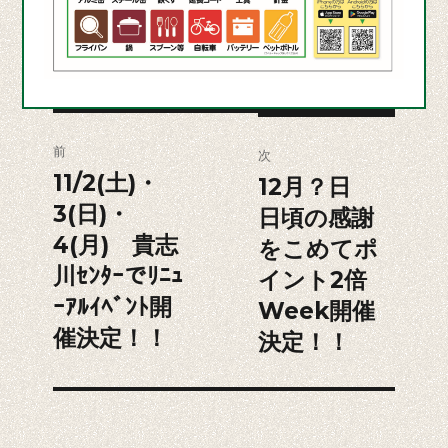
投
前
次
稿
11/2(土)・
前
12月？日
次
3(日)・
の
ナ
日頃の感謝
の
投
4(月) 貴志
投
をこめてポ
ビ
稿:
稿:
川ｾﾝﾀｰでﾘﾆｭ
イント2倍
ゲ
ｰｱﾙｲﾍﾞﾝﾄ開
Week開催
催決定！！
決定！！
ー
シ
ョ